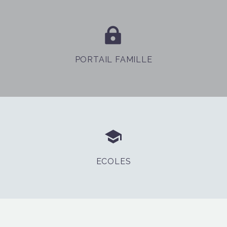


PORTAIL FAMILLE


ECOLES