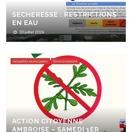
SECHERESSE : RESTRICTIONS
EN EAU
30 juillet 2026
Actualités municipales
Environnement
ACTION CITOYENNE
AMBROISE – SAMEDI 1ER