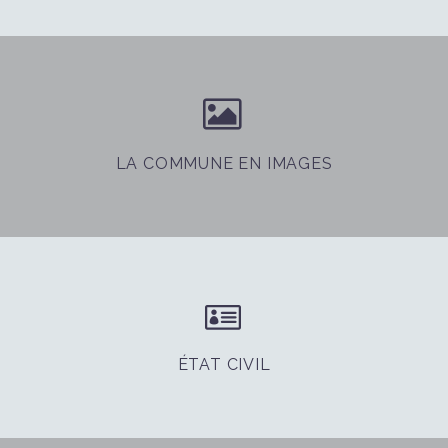


LA COMMUNE EN IMAGES


ÉTAT CIVIL