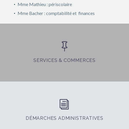
Mme Mathieu : périscolaire
Mme Bacher : comptabilité et finances


SERVICES & COMMERCES
i
i
DÉMARCHES ADMINISTRATIVES