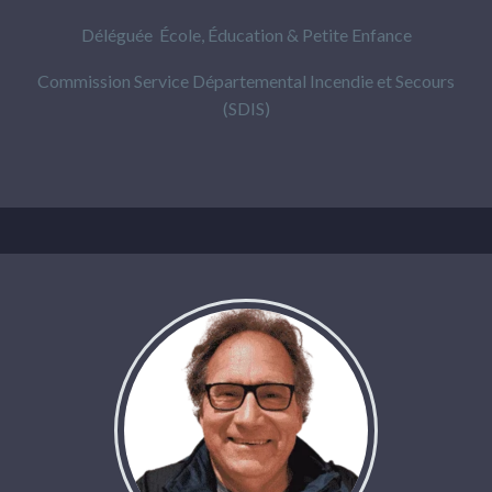
Déléguée École, Éducation & Petite Enfance
Commission Service Départemental Incendie et Secours
(SDIS)