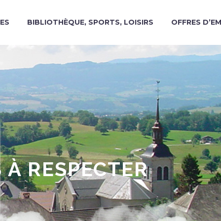
ES
BIBLIOTHÈQUE, SPORTS, LOISIRS
OFFRES D’E
S À RESPECTER