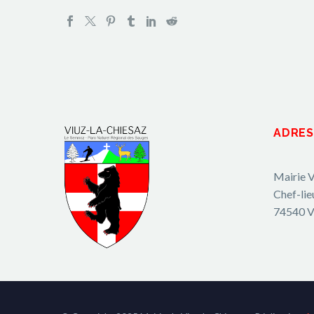
ADRES
Mairie V
Chef-lie
74540 V