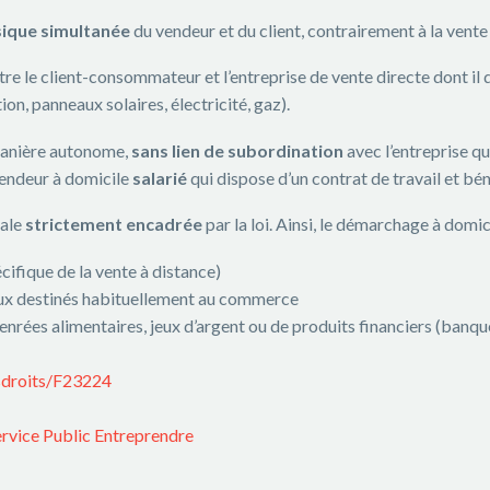
ique simultanée
du vendeur et du client, contrairement à la vente 
re le client-consommateur et l’entreprise de vente directe dont il 
on, panneaux solaires, électricité, gaz).
manière autonome,
sans
lien de subordination
avec l’entreprise qui
 vendeur à domicile
salarié
qui dispose d’un contrat de travail et bé
iale
strictement encadrée
par la loi. Ainsi, le démarchage à domi
cifique de la vente à distance)
lieux destinés habituellement au commerce
denrées alimentaires, jeux d’argent ou de produits financiers (banqu
osdroits/F23224
ervice Public Entreprendre