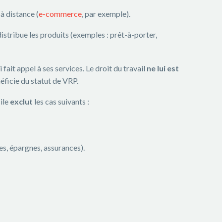
à distance (
e-commerce
, par exemple).
distribue les produits (exemples : prêt-à-porter,
 fait appel à ses services. Le droit du travail
ne lui est
néficie du statut de
VRP
.
cile
exclut
les cas suivants :
es, épargnes, assurances).