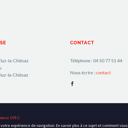
SE
CONTACT
iuz-la-Chiésaz
Téléphone : 04 50 77 51 44
u
Nous écrire :
contact
iuz-la-Chiésaz
gence 109.C
r votre expérience de navigation. En savoir plus à ce sujet et comment vou