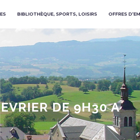
ES
BIBLIOTHÈQUE, SPORTS, LOISIRS
OFFRES D’E
FEVRIER DE 9H30 A