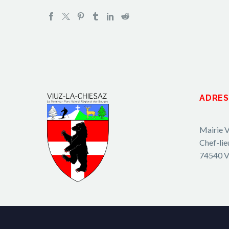
ADRES
Mairie V
Chef-lie
74540 V