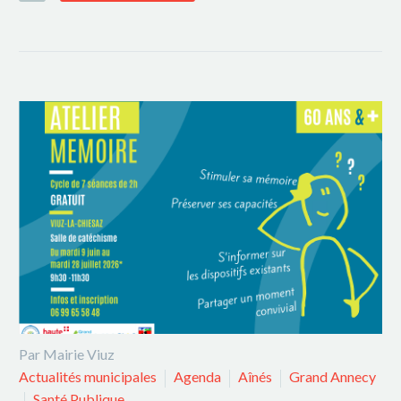
Par Mairie Viuz
Actualités municipales
Agenda
Aînés
Grand Annecy
Santé Publique