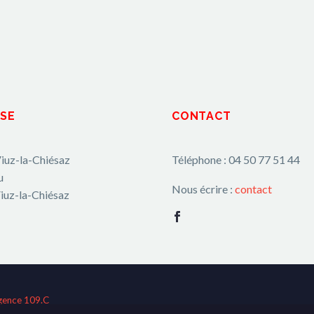
SE
CONTACT
iuz-la-Chiésaz
Téléphone : 04 50 77 51 44
u
Nous écrire :
contact
iuz-la-Chiésaz
gence 109.C