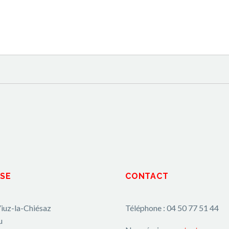
SE
CONTACT
iuz-la-Chiésaz
Téléphone : 04 50 77 51 44
u