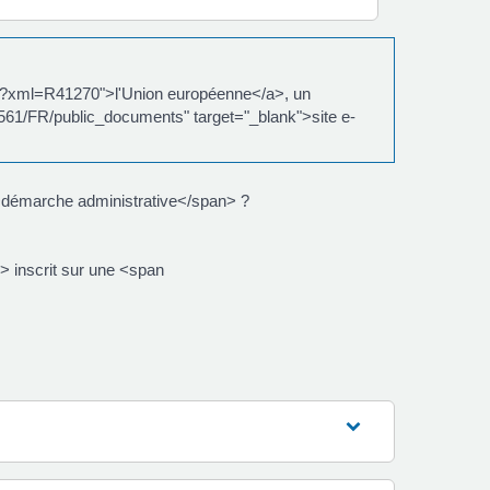
cs/?xml=R41270">l'Union européenne</a>, un
.eu/561/FR/public_documents" target="_blank">site e-
>démarche administrative</span> ?
 inscrit sur une <span