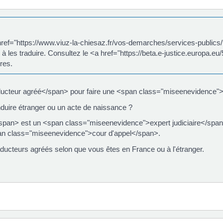
 href="https://www.viuz-la-chiesaz.fr/vos-demarches/services-publi
oir à les traduire. Consultez le <a href="https://beta.e-justice.europa
res.
ucteur agréé</span> pour faire une <span class="miseenevidence"
duire étranger ou un acte de naissance ?
pan> est un <span class="miseenevidence">expert judiciaire</span>
an class="miseenevidence">cour d'appel</span>.
ducteurs agréés selon que vous êtes en France ou à l'étranger.