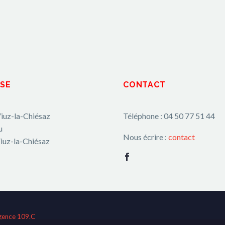
SE
CONTACT
iuz-la-Chiésaz
Téléphone : 04 50 77 51 44
u
Nous écrire :
contact
iuz-la-Chiésaz
gence 109.C