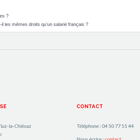
les ?
il les mêmes droits qu'un salarié français ?
SE
CONTACT
iuz-la-Chiésaz
Téléphone : 04 50 77 51 44
u
Nous écrire :
contact