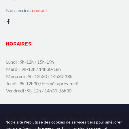
Nous écrire :
contact
HORAIRES
Lundi : 9h-12h / 15h-19h
Mardi : 9h-12h / 14h30-18h
Mercredi : 9h-12h30 / 14h30-18h
Jeudi : 9h-12h30 / Fermé l’après-midi
Vendredi : 9h-12h / 14h30-16h30
© Copyright 2025 Mairie de Viuz-la-Chiesaz – Réalisation
Agence
Notre site Web utilise des cookies de services tiers pour améliorer
109.C
votre expérience de navigation. En savoir plus à ce sujet et