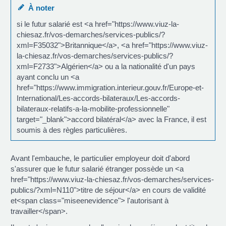
À noter
si le futur salarié est <a href="https://www.viuz-la-
chiesaz.fr/vos-demarches/services-publics/?
xml=F35032">Britannique</a>, <a href="https://www.viuz-
la-chiesaz.fr/vos-demarches/services-publics/?
xml=F2733">Algérien</a> ou a la nationalité d'un pays
ayant conclu un <a
href="https://www.immigration.interieur.gouv.fr/Europe-et-
International/Les-accords-bilateraux/Les-accords-
bilateraux-relatifs-a-la-mobilite-professionnelle"
target="_blank">accord bilatéral</a> avec la France, il est
soumis à des règles particulières.
Avant l'embauche, le particulier employeur doit d'abord
s'assurer que le futur salarié étranger possède un <a
href="https://www.viuz-la-chiesaz.fr/vos-demarches/services-
publics/?xml=N110">titre de séjour</a> en cours de validité
et<span class="miseenevidence"> l'autorisant à
travailler</span>.