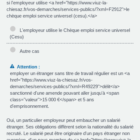
si l'employeur utilise <a href="https://www.viuz-la-
chiesaz.fr/vos-demarches/services-publics/?xml=F2912">le
chèque emploi service universel (cesu).</a>
L'employeur utilise le Chèque emploi service universel
(Cesu)
Autre cas
Attention :
employer un étranger sans titre de travail régulier est un <a
href="https://www.viuz-la-chiesaz.fr/vos-
demarches/services-publics/?xml=R49229">délit</a>
sanctionné d'une amende pouvant aller jusqu'à <span
class="valeur">15 000 €</span> et 5 ans
d'emprisonnement.
Oui, un particulier employeur peut embaucher un salarié
étranger. Ses obligations diffèrent selon la nationalité du salarié
recruté. Le salarié peut être originaire d'un pays étranger non
européen, d'un pays membre de <a href="https://www.viuz-la-