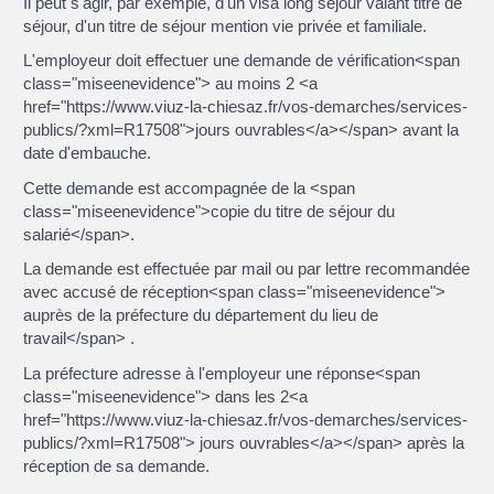
Il peut s'agir, par exemple, d'un visa long séjour valant titre de
séjour, d'un titre de séjour mention vie privée et familiale.
L'employeur doit effectuer une demande de vérification<span
class="miseenevidence"> au moins 2 <a
href="https://www.viuz-la-chiesaz.fr/vos-demarches/services-
publics/?xml=R17508">jours ouvrables</a></span> avant la
date d'embauche.
Cette demande est accompagnée de la <span
class="miseenevidence">copie du titre de séjour du
salarié</span>.
La demande est effectuée par mail ou par lettre recommandée
avec accusé de réception<span class="miseenevidence">
auprès de la préfecture du département du lieu de
travail</span> .
La préfecture adresse à l'employeur une réponse<span
class="miseenevidence"> dans les 2<a
href="https://www.viuz-la-chiesaz.fr/vos-demarches/services-
publics/?xml=R17508"> jours ouvrables</a></span> après la
réception de sa demande.