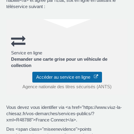
habilité</a> et agréé par l’État, soit en ligne en utilisant le
téléservice suivant :
Service en ligne
Demander une carte grise pour un véhicule de
collection
Accéder au service en ligne
Agence nationale des titres sécurisés (ANTS)
Vous devez vous identifier via <a href="https://www.viuz-la-
chiesaz.fr/vos-demarches/services-publics/?
xml=R48788">France Connect</a>.
Des <span class="miseenevidence">points