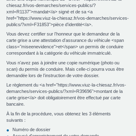
chiesaz.fr/vos-demarches/services-publics/?
xml=R1137">mandat</a> signé et de sa <a
href="https://www.viuz-la-chiesaz.fr/vos-demarches/services-
publics/?xml=F31853">pièce d'identité</a>.
Vous devez certifier sur l'honneur que le demandeur de la
carte grise a une attestation d'assurance du véhicule <span
class="miseenevidence">et</span> un permis de conduire
correspondant à la catégorie du véhicule immatriculé.
Vous n'avez pas à joindre une copie numérique (photo ou
scan) du permis de conduire. Mais celle-ci pourra vous être
demandée lors de l'instruction de votre dossier.
Le règlement du <a href="https://www.viuz-la-chiesaz.fr/vos-
demarches/services-publics/?xml=R39696">montant de la
carte grise</a> doit obligatoirement être effectué par carte
bancaire.
À la fin de la procédure, vous obtenez les 3 éléments
suivants :
Numéro de dossier
Accusé d'enregistrement de votre demande