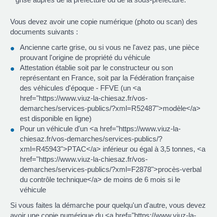
Vous devez avoir une copie numérique (photo ou scan) des
documents suivants :
Ancienne carte grise, ou si vous ne l'avez pas, une pièce
prouvant l'origine de propriété du véhicule
Attestation établie soit par le constructeur ou son
représentant en France, soit par la Fédération française
des véhicules d'époque - FFVE (un <a
href="https://www.viuz-la-chiesaz.fr/vos-
demarches/services-publics/?xml=R52487">modèle</a>
est disponible en ligne)
Pour un véhicule d'un <a href="https://www.viuz-la-
chiesaz.fr/vos-demarches/services-publics/?
xml=R45943">PTAC</a> inférieur ou égal à 3,5 tonnes, <a
href="https://www.viuz-la-chiesaz.fr/vos-
demarches/services-publics/?xml=F2878">procès-verbal
du contrôle technique</a> de moins de 6 mois si le
véhicule
Si vous faites la démarche pour quelqu'un d'autre, vous devez
avoir une copie numérique du <a href="https://www.viuz-la-