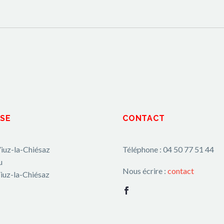
SE
CONTACT
iuz-la-Chiésaz
Téléphone : 04 50 77 51 44
u
Nous écrire :
contact
iuz-la-Chiésaz