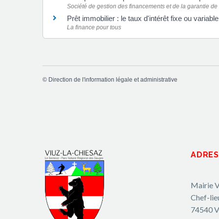
Société de gestion des financements et de la garantie de
Prêt immobilier : le taux d'intérêt fixe ou variab
La finance pour tous
©
Direction de l'information légale et administrative
ADRES
Mairie V
Chef-lie
74540 V