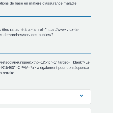
ations de base en matière d'assurance maladie.
êtes rattaché à la <a href="https://www.viuz-la-
os-demarches/services-publics/?
=livretscolaireunique&xtnp=1&xtcr=1" target="_blank">Le
/?xml=R15469">CPAM</a> a également pour conséquence
 retraite.