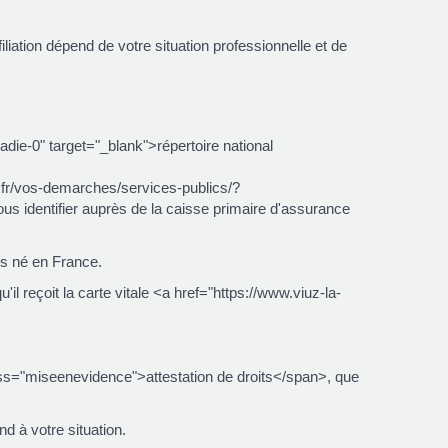
liation dépend de votre situation professionnelle et de
adie-0" target="_blank">répertoire national
.fr/vos-demarches/services-publics/?
identifier auprès de la caisse primaire d'assurance
es né en France.
l reçoit la carte vitale <a href="https://www.viuz-la-
lass="miseenevidence">attestation de droits</span>, que
 à votre situation.