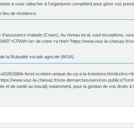
siste à vous rattacher à l'organisme compétent pour gérer vos prest
e lieu de résidence.
e d'assurance maladie (Cnam). Au niveau local, sauf exceptions, vous 
469">CPAM</a> de votre <a href="https://www.viuz-la-chiesaz.fr/v
 de la Mutualité sociale agricole (MSA).
fr/cid106168/le-livret-scolaire-unique-du-cp-a-la-troisieme.html&xtmc
ef="https://www.viuz-la-chiesaz.fr/vos-demarches/services-publics
e et de santé au travail) notamment, pour la gestion de vos droits à la