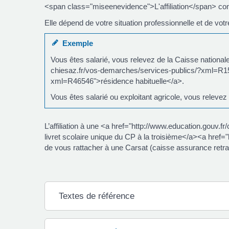
<span class="miseenevidence">L'affiliation</span> con
Elle dépend de votre situation professionnelle et de votr
Exemple
Vous êtes salarié, vous relevez de la Caisse national
chiesaz.fr/vos-demarches/services-publics/?xml=R15
xml=R46546">résidence habituelle</a>.
Vous êtes salarié ou exploitant agricole, vous relevez
L’affiliation à une <a href="http://www.education.gouv.
livret scolaire unique du CP à la troisième</a><a hr
de vous rattacher à une Carsat (caisse assurance retrait
Textes de référence