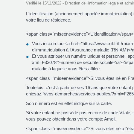
Vérifié le 15/11/2022 - Direction de l'information légale et admi
L'identification (anciennement appelée immatriculation) 
votre lieu de résidence.
<span class="miseenevidence">L'identification</span>
Vous inscrire au <a href="https://www.cnil.fr/fr/rnia
d'immatriculation à l'Assurance maladie (RNIAM)</
Et vous attribuer un numéro unique et personnel, a
xml=F33078">numéro de sécurité sociale</a></span>
maladie à laquelle vous êtes affilée.
<span class="miseenevidence">Si vous êtes né en Franc
Toutefois, c'est à partir de ses 16 ans que votre enfant
chiesaz.fr/vos-demarches/services-publics/?xml=F265"
Son numéro est en effet indiqué sur la carte.
Si votre enfant ne possède pas encore de carte Vitale,
vous pouvez obtenir dans votre compte Ameli.
<span class="miseenevidence">Si vous êtes né à l'étran