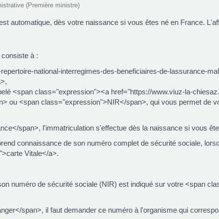
nistrative (Première ministre)
est automatique, dès votre naissance si vous êtes né en France. L'affi
 consiste à :
m-repertoire-national-interregimes-des-beneficiaires-de-lassurance-mal
a>,
ppelé <span class="expression"><a href="https://www.viuz-la-chiesaz
 ou <span class="expression">NIR</span>, qui vous permet de vous 
e</span>, l'immatriculation s'effectue dès la naissance si vous êt
 prend connaissance de son numéro complet de sécurité sociale, lorsqu'i
>carte Vitale</a>.
 son numéro de sécurité sociale (NIR) est indiqué sur votre <span c
ger</span>, il faut demander ce numéro à l'organisme qui correspond