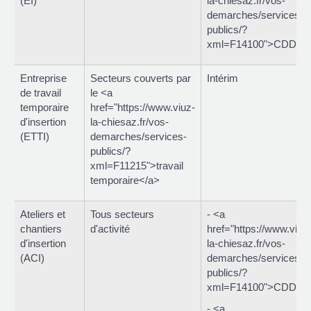
(EI)
la-chiesaz.fr/vos-
demarches/services-
publics/?
xml=F14100">CDDI</
Entreprise
Secteurs couverts par
Intérim
de travail
le <a
temporaire
href="https://www.viuz-
d'insertion
la-chiesaz.fr/vos-
(ETTI)
demarches/services-
publics/?
xml=F11215">travail
temporaire</a>
Ateliers et
Tous secteurs
- <a
chantiers
d'activité
href="https://www.viuz
d'insertion
la-chiesaz.fr/vos-
(ACI)
demarches/services-
publics/?
xml=F14100">CDDI</
- <a