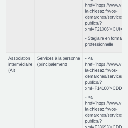
href="https://www.viuz
la-chiesaz.fr/vos-
demarches/services-
publics/?
xml=F21006">CUI</a
- Stagiaire en formatio
professionnelle
Association
Services à la personne
- <a
intermédiaire
(principalement)
href="https://www.viuz
(AI)
la-chiesaz.fr/vos-
demarches/services-
publics/?
xml=F14100">CDDI</
- <a
href="https://www.viuz
la-chiesaz.fr/vos-
demarches/services-
publics/?
xml=F33693">CDD