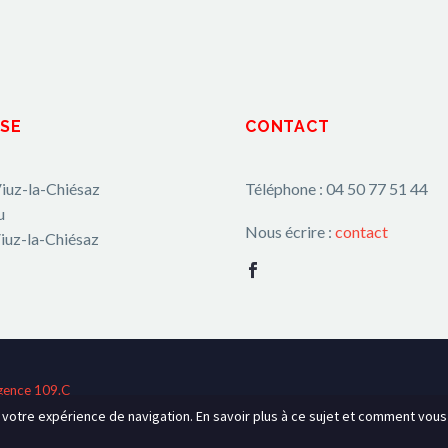
SE
CONTACT
iuz-la-Chiésaz
Téléphone : 04 50 77 51 44
u
Nous écrire :
contact
iuz-la-Chiésaz
gence 109.C
r votre expérience de navigation. En savoir plus à ce sujet et comment vou