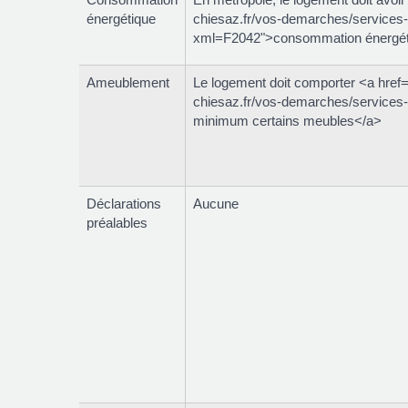
énergétique
chiesaz.fr/vos-demarches/services-
xml=F2042">consommation énergét
Ameublement
Le logement doit comporter <a href=
chiesaz.fr/vos-demarches/services
minimum certains meubles</a>
Déclarations
Aucune
préalables