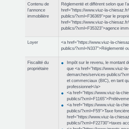
Contenu de
Réglementé et différent selon que l
l'annonce
href="https://www.viuz-la-chiesaz.f
immobilière
publics/?xml=F36369">par le propri
href="https://www.viuz-la-chiesaz.f
publics/?xml=F35323">agence immo
Loyer
<a href="https://www.viuz-la-chiesa
publics/?xml=N337">Réglementé ou 
Fiscalité du
Impôt sur le revenu, le montant d
propriétaire
que <a href="https://www.viuz-la-
demarches/services-publics/?xm
et commerciaux (BIC), en tant q
professionnel</a>
<a href="https://www.viuz-la-chi
publics/?xml=F1165">Prélèveme
<a href="https://www.viuz-la-chi
publics/?xml=F59">Taxe foncière
href="https://www.viuz-la-chiesa
publics/?xml=F22730">taxes ac
<a href="https://www.impots.gouv.f