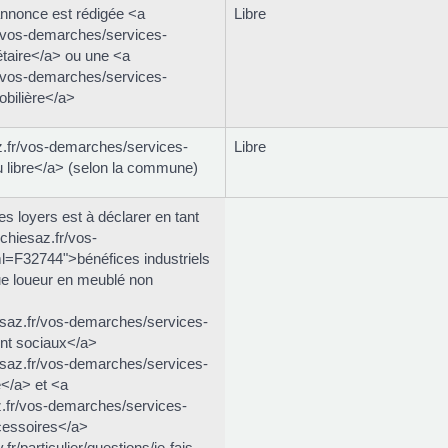
'annonce est rédigée <a
Libre
r/vos-demarches/services-
étaire</a> ou une <a
r/vos-demarches/services-
bilière</a>
z.fr/vos-demarches/services-
Libre
libre</a> (selon la commune)
es loyers est à déclarer en tant
chiesaz.fr/vos-
l=F32744">bénéfices industriels
ue loueur en meublé non
esaz.fr/vos-demarches/services-
nt sociaux</a>
esaz.fr/vos-demarches/services-
</a> et <a
z.fr/vos-demarches/services-
cessoires</a>
r/particulier/questions/je-fais-