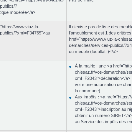
publics/?
ique modérée</a>
"https://www.viuz-la-
Il n'existe pas de liste des meubl
-publics/?xml=F34769">au
l'ameublement est 1 des critères
href="https://www.viuz-la-chiesaz
demarches/services-publics/?x
du meublé (facultatif)</a>
À la mairie : une <a href="htt
chiesaz.fr/vos-demarches/ser
xml=F2043">déclaration</a> pe
voire une autorisation de ch
la commune)
Aux impôts : <a href="https:/
chiesaz.fr/vos-demarches/ser
xml=F2043">inscription au rép
obtenir un numéro SIRET</a> 
au Service des impôts des en