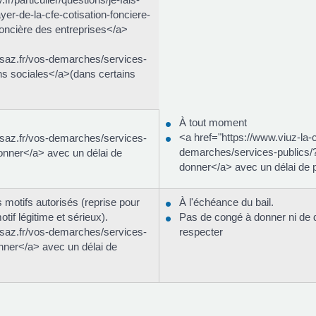
yer-de-la-cfe-cotisation-fonciere-
foncière des entreprises</a>
esaz.fr/vos-demarches/services-
s sociales</a>(dans certains
À tout moment
<a href="https://www.viuz-la-
esaz.fr/vos-demarches/services-
demarches/services-publics
nner</a> avec un délai de
donner</a> avec un délai de 
s motifs autorisés (reprise pour
À l'échéance du bail.
tif légitime et sérieux).
Pas de congé à donner ni de d
esaz.fr/vos-demarches/services-
respecter
ner</a> avec un délai de