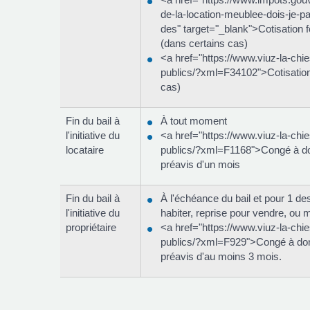
de-la-location-meublee-dois-je-pa
des" target="_blank">Cotisation 
(dans certains cas)
<a href="https://www.viuz-la-chi
publics/?xml=F34102">Cotisation
cas)
Fin du bail à
À tout moment
l'initiative du
<a href="https://www.viuz-la-chi
locataire
publics/?xml=F1168">Congé à do
préavis d'un mois
Fin du bail à
À l'échéance du bail et pour 1 de
l'initiative du
habiter, reprise pour vendre, ou mo
propriétaire
<a href="https://www.viuz-la-chi
publics/?xml=F929">Congé à don
préavis d'au moins 3 mois.