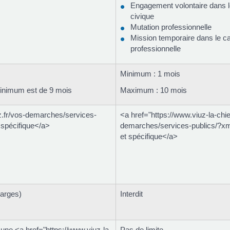
Engagement volontaire dans l
civique
Mutation professionnelle
Mission temporaire dans le cad
professionnelle
Minimum : 1 mois
 minimum est de 9 mois
Maximum : 10 mois
z.fr/vos-demarches/services-
<a href="https://www.viuz-la-chie
spécifique</a>
demarches/services-publics/?
et spécifique</a>
harges)
Interdit
 une <a href="https://www.viuz-la-
Pas de limite