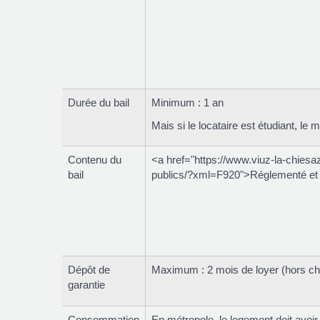
Durée du bail
Minimum : 1 an
Mais si le locataire est étudiant, le
Contenu du
<a href="https://www.viuz-la-chiesa
bail
publics/?xml=F920">Réglementé et 
Dépôt de
Maximum : 2 mois de loyer (hors c
garantie
Consommation
En métropole, le logement doit avoir