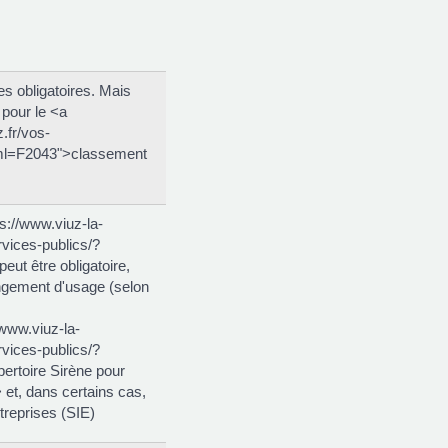
es obligatoires. Mais
 pour le <a
.fr/vos-
ml=F2043">classement
ps://www.viuz-la-
vices-publics/?
ut être obligatoire,
angement d'usage (selon
/www.viuz-la-
vices-publics/?
ertoire Sirène pour
et, dans certains cas,
treprises (SIE)