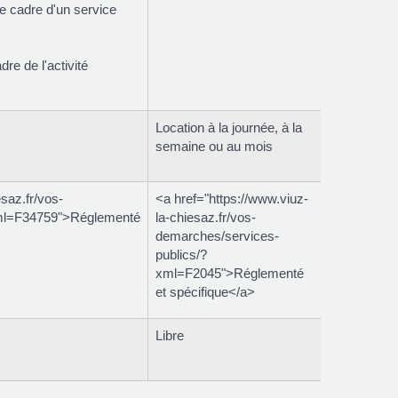
e cadre d'un service
re de l'activité
Location à la journée, à la
semaine ou au mois
saz.fr/vos-
<a href="https://www.viuz-
xml=F34759">Réglementé
la-chiesaz.fr/vos-
demarches/services-
publics/?
xml=F2045">Réglementé
et spécifique</a>
Libre