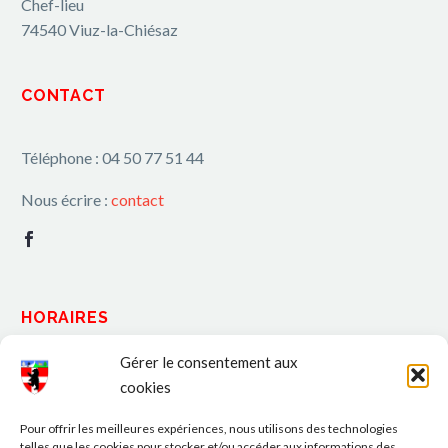
Chef-lieu
74540 Viuz-la-Chiésaz
CONTACT
Téléphone : 04 50 77 51 44
Nous écrire :
contact
HORAIRES
Gérer le consentement aux
Lundi : 9h-12h / 15h-19h
cookies
Mardi : 9h-12h / 14h30-18h
Mercredi : 9h-12h30 / 14h30-18h
Pour offrir les meilleures expériences, nous utilisons des technologies
telles que les cookies pour stocker et/ou accéder aux informations des