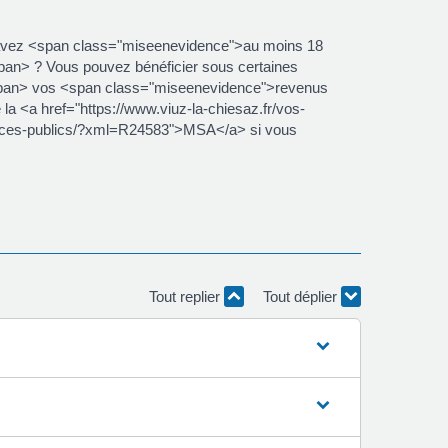
 avez <span class="miseenevidence">au moins 18
n> ? Vous pouvez bénéficier sous certaines
/span> vos <span class="miseenevidence">revenus
a <a href="https://www.viuz-la-chiesaz.fr/vos-
rvices-publics/?xml=R24583">MSA</a> si vous
Tout replier
Tout déplier