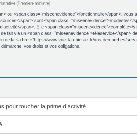
nistrative (Première ministre)
an> ou <span class="miseenevidence">fonctionnaire</span>, vous
sources</span> sont <span class="miseenevidence">modestes</spa
 d'activité</span>. Elle <span class="miseenevidence">complète<
se fait via un <span class="miseenevidence">téléservice</span> de l
 de la <a href="https://www.viuz-la-chiesaz.fr/vos-demarches/se
démarche, vos droits et vos obligations.
ns pour toucher la prime d'activité
é