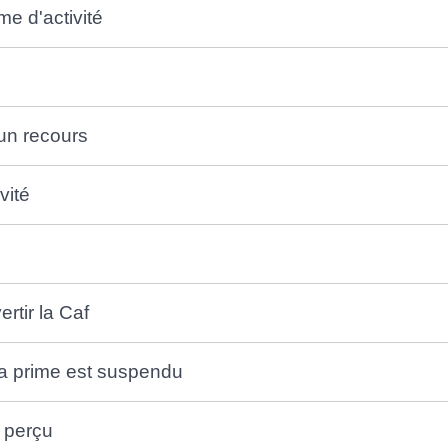
e d'activité
 un recours
vité
rtir la Caf
la prime est suspendu
p perçu