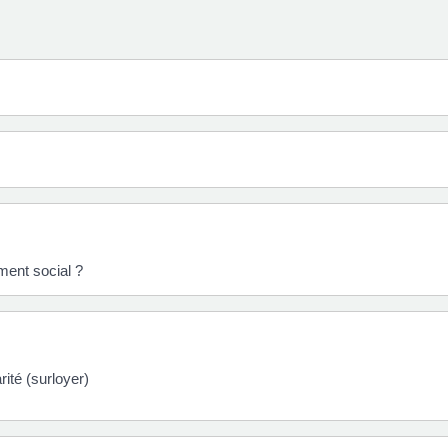
ment social ?
ité (surloyer)