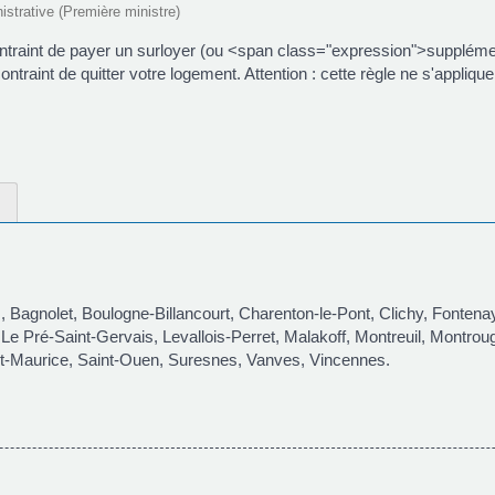
nistrative (Première ministre)
raint de payer un surloyer (ou <span class="expression">supplément 
raint de quitter votre logement. Attention : cette règle ne s'applique
 Bagnolet, Boulogne-Billancourt, Charenton-le-Pont, Clichy, Fontenay
s, Le Pré-Saint-Gervais, Levallois-Perret, Malakoff, Montreuil, Montro
nt-Maurice, Saint-Ouen, Suresnes, Vanves, Vincennes.