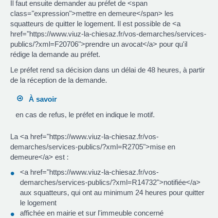
Il faut ensuite demander au préfet de <span
class="expression">mettre en demeure</span> les
squatteurs de quitter le logement. Il est possible de <a
href="https://www.viuz-la-chiesaz.fr/vos-demarches/services-
publics/?xml=F20706">prendre un avocat</a> pour qu'il
rédige la demande au préfet.
Le préfet rend sa décision dans un délai de 48 heures, à partir
de la réception de la demande.
À savoir
en cas de refus, le préfet en indique le motif.
La <a href="https://www.viuz-la-chiesaz.fr/vos-
demarches/services-publics/?xml=R2705">mise en
demeure</a> est :
<a href="https://www.viuz-la-chiesaz.fr/vos-
demarches/services-publics/?xml=R14732">notifiée</a>
aux squatteurs, qui ont au minimum 24 heures pour quitter
le logement
affichée en mairie et sur l'immeuble concerné