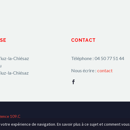
SE
CONTACT
iuz-la-Chiésaz
Téléphone : 04 50 77 51 44
u
Nous écrire :
contact
iuz-la-Chiésaz
gence 109.C
r votre expérience de navigation. En savoir plus à ce sujet et comment vou