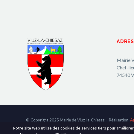
ADRES
Mairie V
Chef-lie
74540 V
© Copyright 2025 Mairie de Viuz-la-Chiesaz – Réalisation
A
Hot-Chili_Pepper
Notre site Web utilise des cookies de services tiers pour améliore