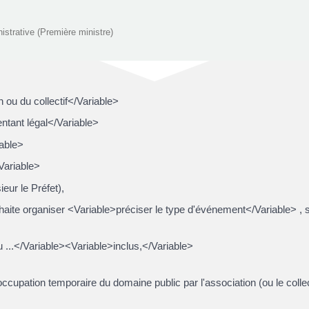
nistrative (Première ministre)
 ou du collectif</Variable>
ntant légal</Variable>
iable>
Variable>
ur le Préfet),
ouhaite organiser <Variable>préciser le type d'événement</Variable> , 
u ...</Variable><Variable>inclus,</Variable>
cupation temporaire du domaine public par l'association (ou le collect