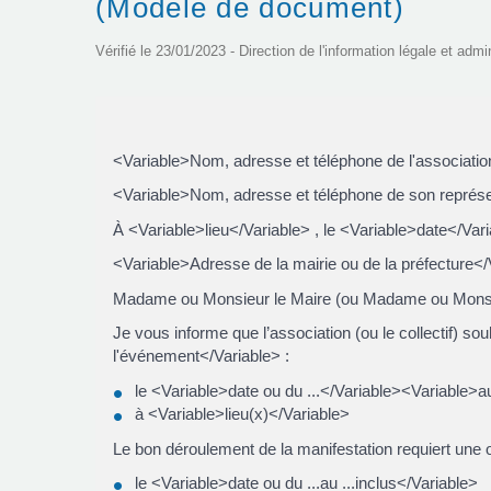
(Modèle de document)
Vérifié le 23/01/2023 - Direction de l'information légale et admi
<Variable>Nom, adresse et téléphone de l'association
<Variable>Nom, adresse et téléphone de son représe
À <Variable>lieu</Variable> , le <Variable>date</Var
<Variable>Adresse de la mairie ou de la préfecture</
Madame ou Monsieur le Maire (ou Madame ou Monsie
Je vous informe que l’association (ou le collectif) s
l'événement</Variable> :
le <Variable>date ou du ...</Variable><Variable>a
à <Variable>lieu(x)</Variable>
Le bon déroulement de la manifestation requiert une oc
le <Variable>date ou du ...au ...inclus</Variable>