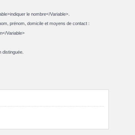
le>indiquer le nombre</Variable>.
 nom, prénom, domicile et moyens de contact :
on</Variable>
 distinguée.