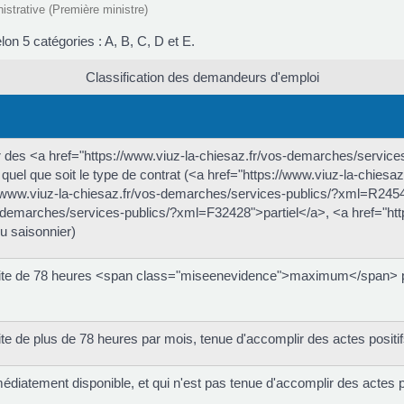
nistrative (Première ministre)
on 5 catégories : A, B, C, D et E.
Classification des demandeurs d'emploi
 des <a href="https://www.viuz-la-chiesaz.fr/vos-demarches/service
 quel que soit le type de contrat (<a href="https://www.viuz-la-chies
www.viuz-la-chiesaz.fr/vos-demarches/services-publics/?xml=R245
s-demarches/services-publics/?xml=F32428">partiel</a>, <a href="ht
u saisonnier)
uite de 78 heures <span class="miseenevidence">maximum</span> par
te de plus de 78 heures par mois, tenue d'accomplir des actes positi
édiatement disponible, et qui n'est pas tenue d'accomplir des actes 