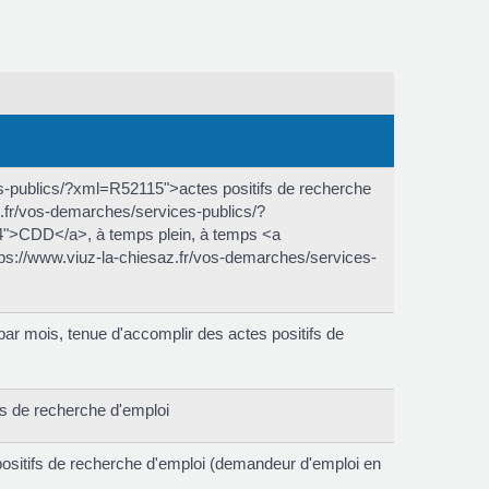
s-publics/?xml=R52115">actes positifs de recherche
az.fr/vos-demarches/services-publics/?
4">CDD</a>, à temps plein, à temps <a
tps://www.viuz-la-chiesaz.fr/vos-demarches/services-
 mois, tenue d'accomplir des actes positifs de
fs de recherche d'emploi
positifs de recherche d'emploi (demandeur d'emploi en