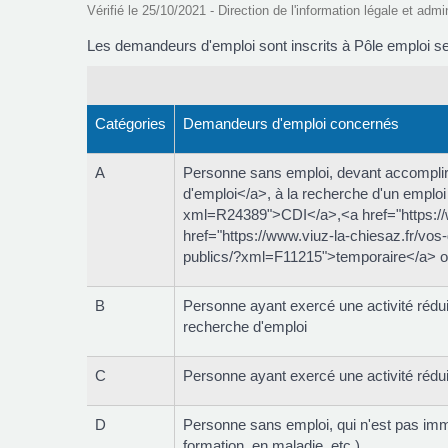
Vérifié le 25/10/2021 - Direction de l'information légale et admi
Les demandeurs d'emploi sont inscrits à Pôle emploi sel
Catégories
Demandeurs d'emploi concernés
A
Personne sans emploi, devant accomplir
d'emploi</a>, à la recherche d'un emploi
xml=R24389">CDI</a>,<a href="https://
href="https://www.viuz-la-chiesaz.fr/vo
publics/?xml=F11215">temporaire</a> o
B
Personne ayant exercé une activité réd
recherche d'emploi
C
Personne ayant exercé une activité rédui
D
Personne sans emploi, qui n'est pas imm
formation, en maladie, etc.)