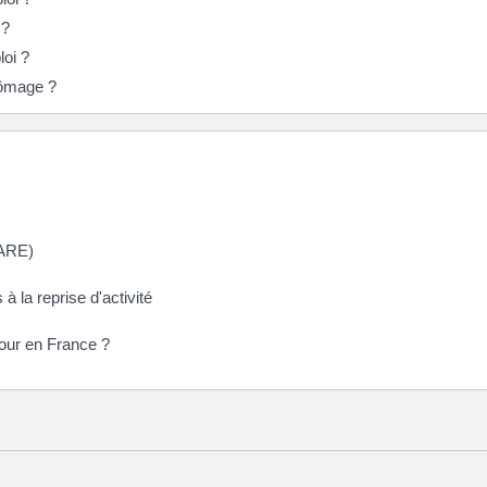
 ?
loi ?
hômage ?
(ARE)
à la reprise d'activité
tour en France ?