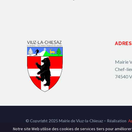
ADRES
Mairie V
Chef-lie
74540 V
© Copyright 2025 Mairie de Viuz-la-Chiesaz – Réalisation
A
Hot-Chili_Pepper
Notre site Web utilise des cookies de services tiers pour améliore