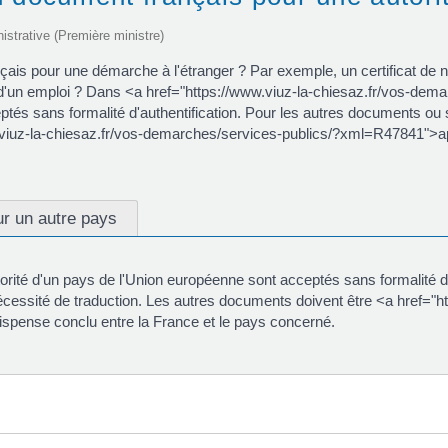
nistrative (Première ministre)
nçais pour une démarche à l'étranger ? Par exemple, un certificat de 
tion d'un emploi ? Dans <a href="https://www.viuz-la-chiesaz.fr/vos-d
és sans formalité d'authentification. Pour les autres documents ou s
www.viuz-la-chiesaz.fr/vos-demarches/services-publics/?xml=R47841">ap
r un autre pays
rité d'un pays de l'Union européenne sont acceptés sans formalité d'
nécessité de traduction. Les autres documents doivent être <a href="
spense conclu entre la France et le pays concerné.