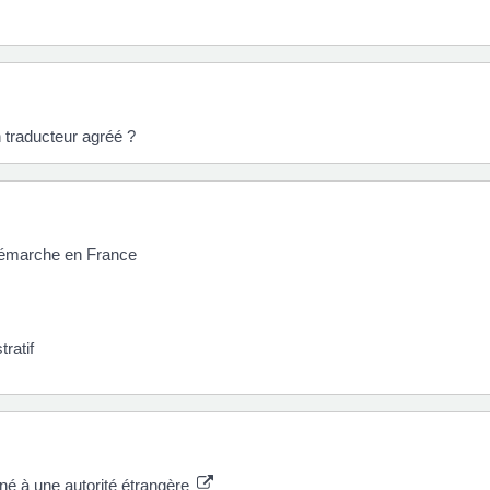
 traducteur agréé ?
 démarche en France
ratif
iné à une autorité étrangère