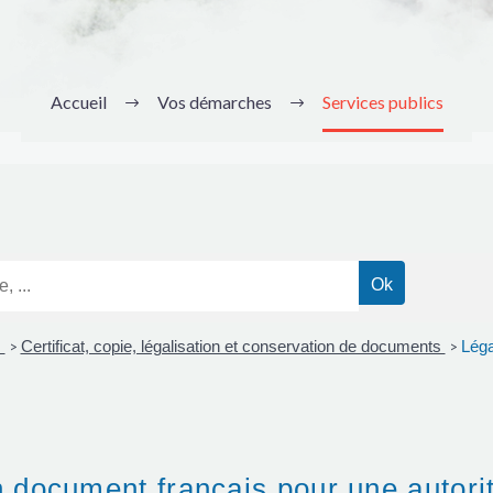
Accueil
Vos démarches
Services publics
s
Certificat, copie, légalisation et conservation de documents
Léga
>
>
un document français pour une autori