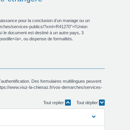
naissance pour la conclusion d'un mariage ou un
emarches/services-publics/?xml=R41270">l'Union
i le document est destiné à un autre pays, 3
ostille</a>, ou dispense de formalités.
authentification. Des formulaires multilingues peuvent
https://www.viuz-la-chiesaz.fr/vos-demarches/services-
Tout replier
Tout déplier