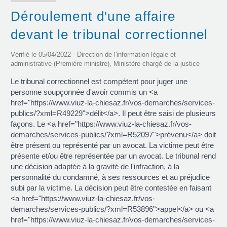
Déroulement d'une affaire
devant le tribunal correctionnel
Vérifié le 05/04/2022 - Direction de l'information légale et
administrative (Première ministre), Ministère chargé de la justice
Le tribunal correctionnel est compétent pour juger une
personne soupçonnée d'avoir commis un <a
href="https://www.viuz-la-chiesaz.fr/vos-demarches/services-
publics/?xml=R49229">délit</a>. Il peut être saisi de plusieurs
façons. Le <a href="https://www.viuz-la-chiesaz.fr/vos-
demarches/services-publics/?xml=R52097">prévenu</a> doit
être présent ou représenté par un avocat. La victime peut être
présente et/ou être représentée par un avocat. Le tribunal rend
une décision adaptée à la gravité de l'infraction, à la
personnalité du condamné, à ses ressources et au préjudice
subi par la victime. La décision peut être contestée en faisant
<a href="https://www.viuz-la-chiesaz.fr/vos-
demarches/services-publics/?xml=R53896">appel</a> ou <a
href="https://www.viuz-la-chiesaz.fr/vos-demarches/services-