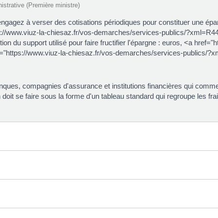
nistrative (Première ministre)
gagez à verser des cotisations périodiques pour constituer une épargne
ps://www.viuz-la-chiesaz.fr/vos-demarches/services-publics/?xml=R44
ion du support utilisé pour faire fructifier l'épargne : euros, <a href
"https://www.viuz-la-chiesaz.fr/vos-demarches/services-publics/?
ues, compagnies d'assurance et institutions financières qui commerc
on doit se faire sous la forme d'un tableau standard qui regroupe les fra