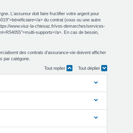
. L'assureur doit faire fructifier votre argent pour
019">bénéficiaire</a> du contrat (vous ou une autre
="https://www.viuz-la-chiesaz.fr/vos-demarches/services-
xml=R54055">multi-supports</a>. En cas de besoin,
ialisent des contrats d'assurance-vie doivent afficher
is par catégorie.
Tout replier
Tout déplier