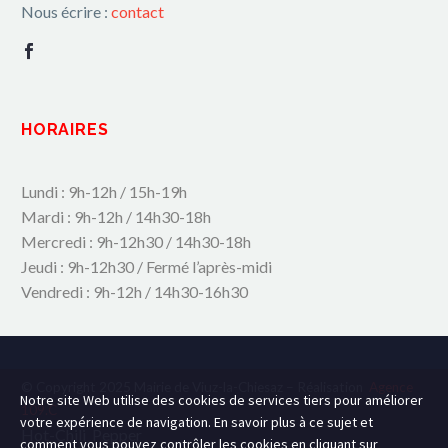
Nous écrire :
contact
HORAIRES
Lundi : 9h-12h / 15h-19h
Mardi : 9h-12h / 14h30-18h
Mercredi : 9h-12h30 / 14h30-18h
Jeudi : 9h-12h30 / Fermé l’après-midi
Vendredi : 9h-12h / 14h30-16h30
© Copyright 2025 Mairie de Viuz-la-Chiesaz – Réalisation
Agence
Notre site Web utilise des cookies de services tiers pour améliorer
109.C
votre expérience de navigation. En savoir plus à ce sujet et
Hot-Chili_Pepper
comment vous pouvez contrôler les cookies en cliquant sur