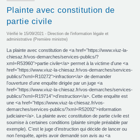
Plainte avec constitution de
partie civile
Vérifié le 15/09/2021 - Direction de l'information légale et
administrative (Première ministre)
La plainte avec constitution de <a href="https://www.viuz-la-
chiesaz.fr/vos-demarches/services-publics/?
xml=R53960">partie civile</a> permet à la victime d'une <a
href="https://www.viuz-la-chiesaz.fr/vos-demarches/services-
publics/?xml=R10272">infraction</a> de demander
l'ouverture d'une enquête dirigée par un juge <a
href="https://www.viuz-la-chiesaz.fr/vos-demarches/services-
publics/?xml=R19714">d'instruction</a>. Cette enquête est
une <a href="https://www.viuz-la-chiesaz.fr/vos-
demarches/services-publics/?xml=R52092">information
judiciaire</a>. La plainte avec constitution de partie civile est
soumise à certaines conditions (plainte simple préalable par
exemple). C'est le juge d'instruction qui décide de lancer ou
non l'enquête, après avoir demandé son avis au <a