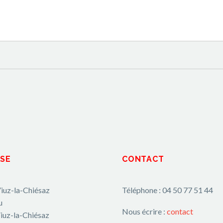
SE
CONTACT
iuz-la-Chiésaz
Téléphone : 04 50 77 51 44
u
Nous écrire :
contact
iuz-la-Chiésaz