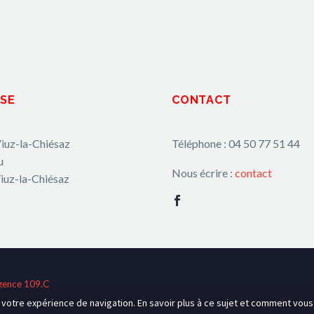
SE
CONTACT
iuz-la-Chiésaz
Téléphone : 04 50 77 51 44
u
Nous écrire :
contact
iuz-la-Chiésaz
gence 109.C
r votre expérience de navigation. En savoir plus à ce sujet et comment vou