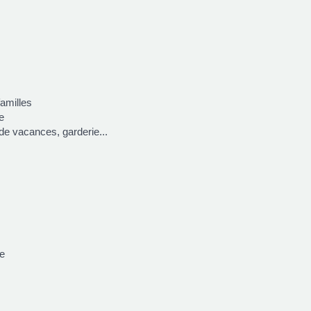
familles
e
 de vacances, garderie...
ce