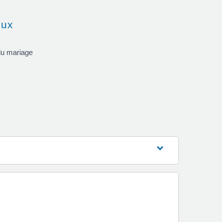
oux
du mariage