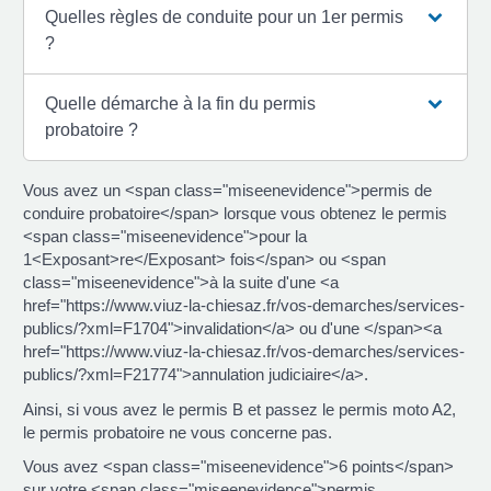
Quelles règles de conduite pour un 1er permis
?
Quelle démarche à la fin du permis
probatoire ?
Vous avez un <span class="miseenevidence">permis de
conduire probatoire</span> lorsque vous obtenez le permis
<span class="miseenevidence">pour la
1<Exposant>re</Exposant> fois</span> ou <span
class="miseenevidence">à la suite d'une <a
href="https://www.viuz-la-chiesaz.fr/vos-demarches/services-
publics/?xml=F1704">invalidation</a> ou d'une </span><a
href="https://www.viuz-la-chiesaz.fr/vos-demarches/services-
publics/?xml=F21774">annulation judiciaire</a>.
Ainsi, si vous avez le permis B et passez le permis moto A2,
le permis probatoire ne vous concerne pas.
Vous avez <span class="miseenevidence">6 points</span>
sur votre <span class="miseenevidence">permis