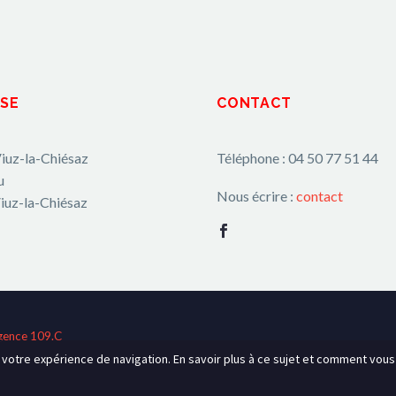
SE
CONTACT
iuz-la-Chiésaz
Téléphone : 04 50 77 51 44
u
Nous écrire :
contact
iuz-la-Chiésaz
gence 109.C
r votre expérience de navigation. En savoir plus à ce sujet et comment vou