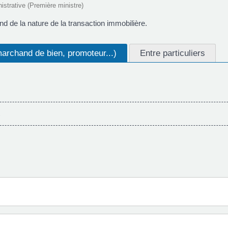
nistrative (Première ministre)
d de la nature de la transaction immobilière.
archand de bien, promoteur...)
Entre particuliers
)