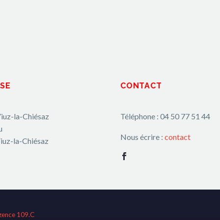
SE
CONTACT
iuz-la-Chiésaz
Téléphone : 04 50 77 51 44
u
Nous écrire :
contact
iuz-la-Chiésaz
gence 109.C