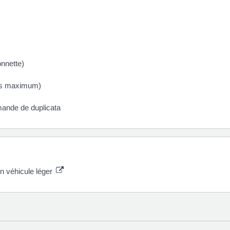
onnette)
nes maximum)
emande de duplicata
un véhicule léger