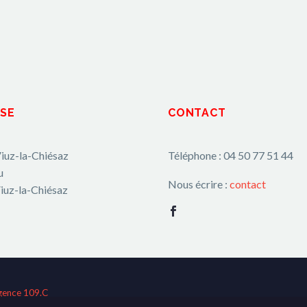
SE
CONTACT
iuz-la-Chiésaz
Téléphone : 04 50 77 51 44
u
Nous écrire :
contact
iuz-la-Chiésaz
gence 109.C