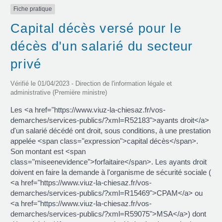
Fiche pratique
Capital décès versé pour le
décès d'un salarié du secteur
privé
Vérifié le 01/04/2023 - Direction de l'information légale et
administrative (Première ministre)
Les <a href="https://www.viuz-la-chiesaz.fr/vos-
demarches/services-publics/?xml=R52183">ayants droit</a>
d'un salarié décédé ont droit, sous conditions, à une prestation
appelée <span class="expression">capital décès</span>.
Son montant est <span
class="miseenevidence">forfaitaire</span>. Les ayants droit
doivent en faire la demande à l'organisme de sécurité sociale (
<a href="https://www.viuz-la-chiesaz.fr/vos-
demarches/services-publics/?xml=R15469">CPAM</a> ou
<a href="https://www.viuz-la-chiesaz.fr/vos-
demarches/services-publics/?xml=R59075">MSA</a>) dont