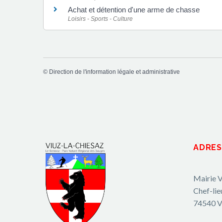
Achat et détention d'une arme de chasse
Loisirs - Sports - Culture
©
Direction de l'information légale et administrative
ADRES
Mairie V
Chef-lie
74540 V