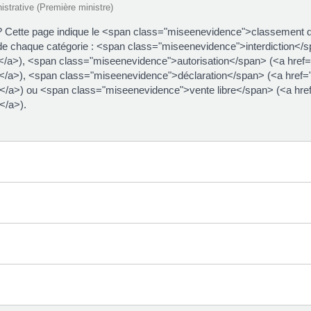
nistrative (Première ministre)
 ? Cette page indique le <span class="miseenevidence">classement 
 chaque catégorie : <span class="miseenevidence">interdiction</spa
a>), <span class="miseenevidence">autorisation</span> (<a href="h
a>), <span class="miseenevidence">déclaration</span> (<a href="ht
a>) ou <span class="miseenevidence">vente libre</span> (<a href="
</a>).