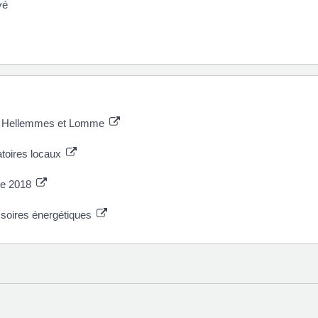
ivé
lle, Hellemmes et Lomme
atoires locaux
bre 2018
assoires énergétiques