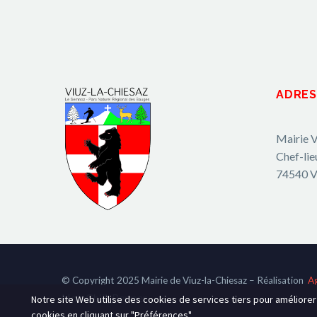
ADRES
Mairie V
Chef-lie
74540 V
© Copyright 2025 Mairie de Viuz-la-Chiesaz – Réalisation
A
Hot-Chili_Pepper
Notre site Web utilise des cookies de services tiers pour améliore
cookies en cliquant sur "Préférences".