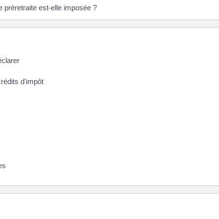
 préretraite est-elle imposée ?
éclarer
crédits d'impôt
es