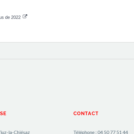
nus de 2022
SE
CONTACT
iuz-la-Chiésaz
Téléphone : 04 50 77 51 44