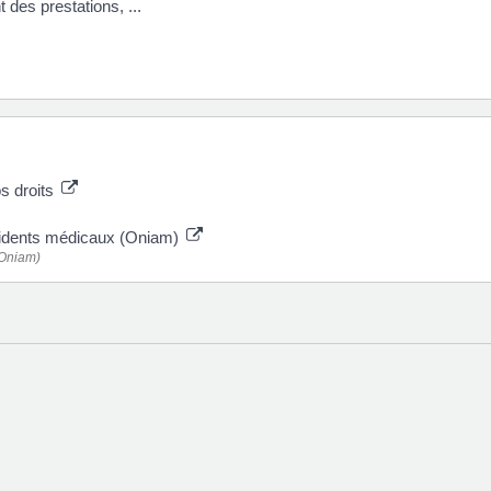
 des prestations, ...
os droits
accidents médicaux (Oniam)
(Oniam)