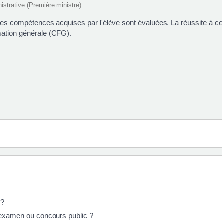
nistrative (Première ministre)
t les compétences acquises par l'élève sont évaluées. La réussite à cet
rmation générale (CFG).
 ?
 examen ou concours public ?