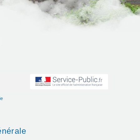
le
énérale