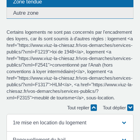
Zone tendue
Autre zone
Certains logements ne sont pas concernés par l'encadrement
des loyers, car ils sont soumis à d'autres règles : logement <a
href="https://www.viuz-la-chiesaz.fr/vos-demarches/services-
publics/?xml=F1219">loi de 1948</a>, logement <a
href="https://www.viuz-la-chiesaz.fr/vos-demarches/services-
publics/?xml=F2541">conventionné par l'Anah (hors
conventions à loyer intermédiaire)</a>, logement <a
href="https://www.viuz-la-chiesaz.fr/vos-demarches/services-
publics/?xml=F1317">HLM</a>, <a href="https://www.viuz-la-
chiesaz.fr/vos-demarches/services-publics/?
xml=F2315">meublé de tourisme</a>, sous-location.
Tout replier
Tout déplier
1re mise en location du logement
Renouvellement du bail