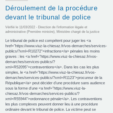
Déroulement de la procédure
devant le tribunal de police
Vérifié le 11/03/2022 - Direction de l'information légale et
administrative (Première ministre), Ministère chargé de la justice
Le tribunal de police est compétent pour juger les <a
href="https://www.viuz-la-chiesaz.fr/vos-demarches/services-
publics/?xml=R10272">infractions</a> pénales les moins
graves : les <a href="https://www.viuz-la-chiesaz.fr/vos-
demarches/services-publics/?
xml=R52095">contraventions</a>. Dans les cas les plus
simples, le <a href="https://www.viuz-la-chiesaz.fr/vos-
demarches/services-publics/?xml=R1123">procureur de la
République</a> peut décider d'une procédure sans audience
sous la forme d'une <a href="https://www.viuz-la-
chiesaz.fr/vos-demarches/services-publics/?
xml=R55944">ordonnance pénale</a>. Les contraventions
les plus complexes peuvent donner lieu à une procédure
ordinaire devant le tribunal de police. La victime peut se