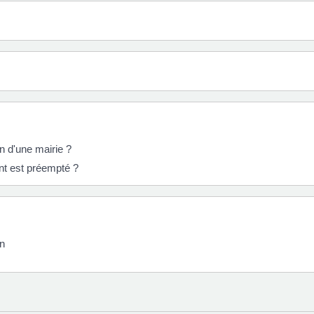
n d'une mairie ?
ent est préempté ?
on