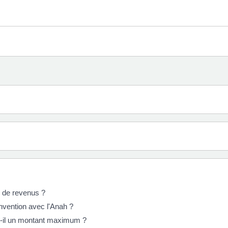
on de revenus ?
nvention avec l'Anah ?
 t-il un montant maximum ?