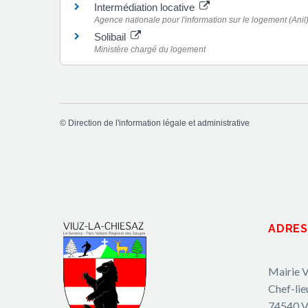
Intermédiation locative
Agence nationale pour l'information sur le logement (Anil
Solibail
Ministère chargé du logement
©
Direction de l'information légale et administrative
ADRES
Mairie V
Chef-lie
74540 V