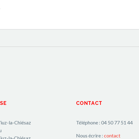
)
SE
CONTACT
iuz-la-Chiésaz
Téléphone : 04 50 77 51 44
u
Nous écrire :
contact
iuz-la-Chiésaz